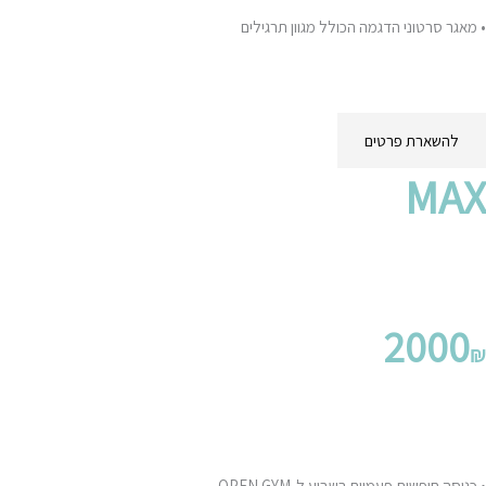
•
מאגר סרטוני הדגמה הכולל מגוון תרגילים
• ליווי מקצועי אונליין 24/7
• תפריט תזונה מותאם אישית
להשארת פרטים
MAX
מסלול חודשי – אימונים אישיים פעמיים בשבוע + OPEN GYM
2000
₪
הכולל-
• אימון אישי פעמיים בשבוע
• כניסה חופשית פעמיים בשבוע ל-OPEN GYM