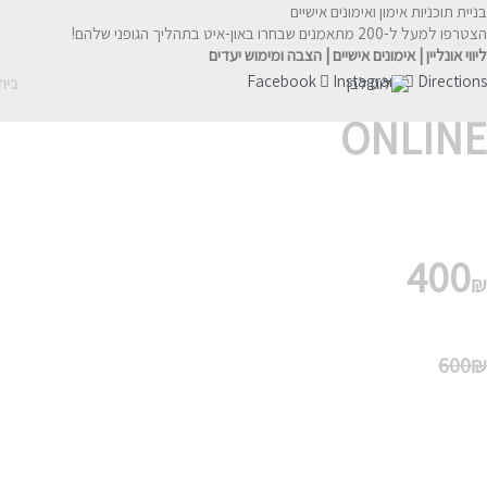
בניית תוכניות אימון ואימונים אישיים
ילוג
הצטרפו למעל ל-200 מתאמנים שבחרו באון-איט בתהליך הגופני שלהם!
תוכן
ליווי אונליין | אימונים אישיים | הצבה ומימוש יעדים
Facebook
Instagram
Directions
בית
ONLINE
מסלול חודשי – אונליין בלבד
מבצע! 40% הנחה למצטרפים חדשים
400
₪
(בהתחייבות ל3 חודשים ראשונים)
600₪
הכולל-
• בדיקת יכולות גופניות והתאמת תוכנית אימונים
•
מאגר סרטוני הדגמה הכולל מגוון תרגילים