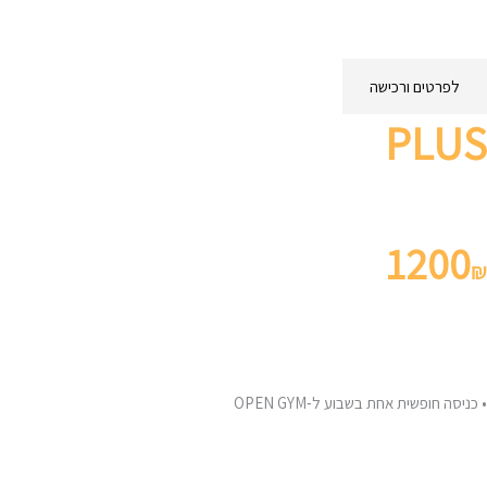
• ליווי מקצועי אונליין 24/7
• תפריט תזונה מותאם אישית
לפרטים ורכישה
PLUS
מסלול חודשי – אימונים אישיים פעם בשבוע + OPEN GYM
1200
₪
הכולל-
• אימון אישי אחד בשבוע
• כניסה חופשית אחת בשבוע ל-OPEN GYM
• בדיקת יכולות גופניות והתאמת תוכנית אימונים