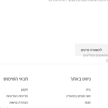
• בדיקת יכולות גופניות והתאמת תוכנית אימונים
•
מאגר סרטוני הדגמה הכולל מגוון תרגילים
• ליווי מקצועי אונליין 24/7
• תפריט תזונה מותאם אישית
להשארת פרטים
מתאמנים ממליצים
ניווט באתר
תנאי השימוש
בית
תקנון
סוגי מנויים בסטודיו
מדיניות הפרטיות
חנות
הצהרת נגישות