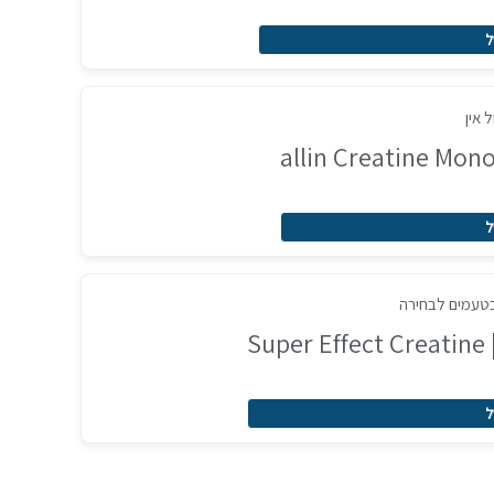
ל
ל
ל