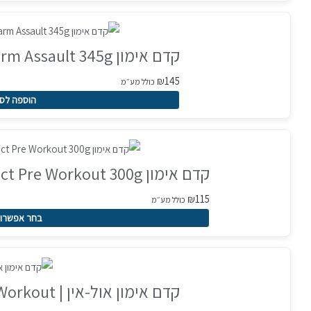
לבחור
את
קדם אימון Muscle Pharm Assault 345g | פירות יער
האפשרויות
בעמוד
₪
145
כולל מע״מ
המוצר
הוספה לס
למוצר
זה
קדם אימון Super Effect Pre Workout 300g | טעמים לבחירה
יש
מספר
₪
115
כולל מע״מ
סוגים.
בחר אפשרוי
ניתן
לבחור
את
קדם אימון אול-אין | allin Pre Workout תות לימונדה
האפשרויות
בעמוד