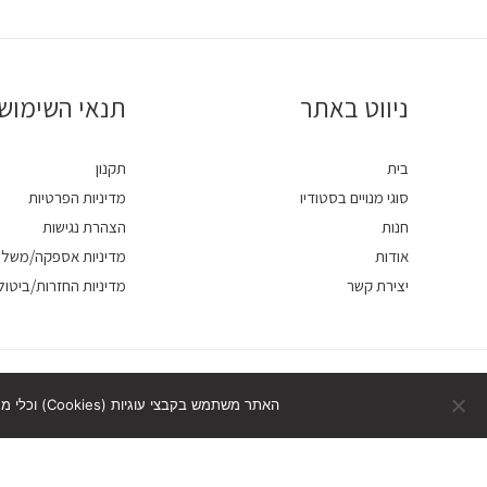
ניווט באתר
תנאי השימוש
בית
תקנון
סוגי מנויים בסטודיו
מדיניות הפרטיות
חנות
הצהרת נגישות
אודות
מדיניות אספקה/משלו
יצירת קשר
מדיניות החזרות/ביטול
האתר משתמש בקבצי עוגיות (Cookies) וכלי מעקב דומים לצורכי תפעול ושיפור חוויית הגלישה. המשך הגלישה באתר מהווה הסכמה לשימוש זה.
דילוג לתוכן