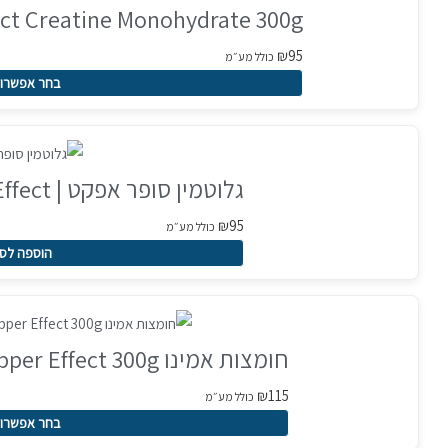
Super Effect Creatine Monohydrate 300g |
יש
מספר
₪
95
כולל מע״מ
סוגים.
בחר אפשרוי
ניתן
לבחור
את
גלוטמין סופר אפקט | L Glutamine Super Effect
האפשרויות
בעמוד
₪
95
כולל מע״מ
המוצר
הוספה לס
למוצר
זה
חומצות אמינו BCAA Supper Effect 300g | טעמים לבחירה
יש
מספר
₪
115
כולל מע״מ
סוגים.
בחר אפשרוי
ניתן