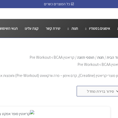
☑️ כל המוצרים כשרים
אימונים בסטודיו
חנות
יצירת קשר
קצת עלינו
תנאי השימוש
ד הבית
/
חנות
/
תוספי תזונה
/ קריאטין BCAA ו-Pre Workout
BC ו-Pre Workout
יאטין (Creatine), קדם אימון – פרה וורקאאוט (Pre-Workout) וחומצות אמינו (BCAA)
למוצר
זה