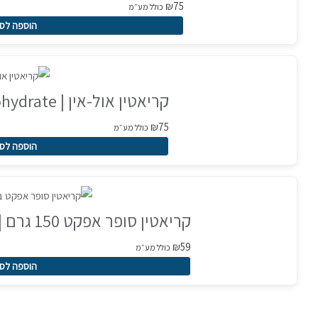
₪
75
כולל מע״מ
המוצר
הוספה לס
קריאטין אול-אין | allin Creatine Monohydrate
₪
75
כולל מע״מ
הוספה לס
קריאטין סופר אפקט 150 גרם | Super Effect Creatine
₪
59
כולל מע״מ
הוספה לס