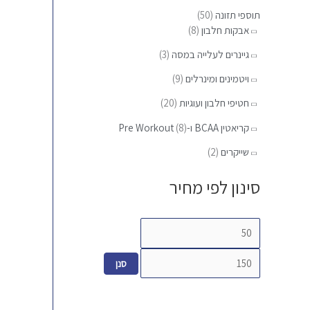
ר
מ
מ
תוספי תזונה
(50)
:
ל
ל
אבקות חלבון
(8)
י
י
גיינרים לעלייה במסה
(3)
ויטמינים ומינרלים
(9)
חטיפי חלבון ועוגיות
(20)
קריאטין BCAA ו-Pre Workout
(8)
שייקרים
(2)
סינון לפי מחיר
סנן