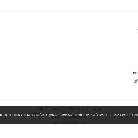
חים
ים
כל הזכויות שמורת © 2026 ON-IT Fitness.
כ"ט בנובמבר 10, חדרה.
טל' 054-244-5425