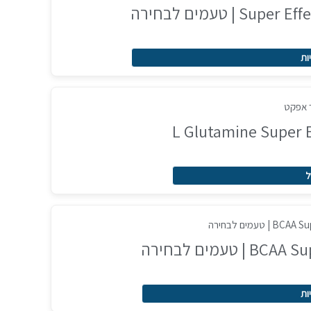
 טעמים לבחירה
ות
ל
ות