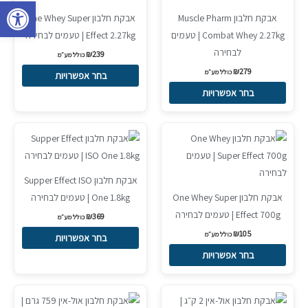
פתח סרגל 
מספר
מספר
אבקת חלבון Muscle Pharm
אבקת חלבון One Whey Super
סוגים.
סוגים.
Combat Whey 2.27kg | טעמים
Effect 2.27kg | טעמים לבחירה
ניתן
ניתן
לבחירה
₪
239
לבחור
לבחור
כולל מע״מ
₪
279
את
את
כולל מע״מ
בחר אפשרויות
האפשרויות
האפשרויות
בחר אפשרויות
בעמוד
בעמוד
המוצר
המוצר
למוצר
למוצר
זה
זה
יש
יש
אבקת חלבון Supper Effect ISO
מספר
מספר
אבקת חלבון One Whey Super
One 1.8kg | טעמים לבחירה
סוגים.
סוגים.
Effect 700g | טעמים לבחירה
₪
369
ניתן
ניתן
כולל מע״מ
₪
105
לבחור
לבחור
כולל מע״מ
בחר אפשרויות
את
את
בחר אפשרויות
האפשרויות
האפשרויות
בעמוד
בעמוד
למוצר
למוצר
המוצר
המוצר