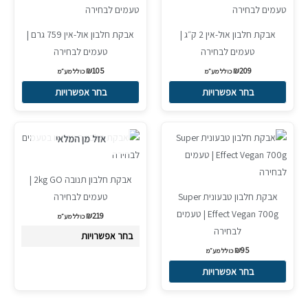
זה
זה
יש
יש
אבקת חלבון אול-אין 2 ק״ג |
אבקת חלבון אול-אין 759 גרם |
מספר
מספר
טעמים לבחירה
טעמים לבחירה
סוגים.
סוגים.
₪
105
₪
209
ניתן
ניתן
כולל מע״מ
כולל מע״מ
לבחור
לבחור
בחר אפשרויות
בחר אפשרויות
את
את
האפשרויות
האפשרויות
למוצר
למוצר
אזל מן המלאי
בעמוד
בעמוד
זה
זה
המוצר
המוצר
יש
יש
אבקת חלבון תנובה 2kg GO |
מספר
מספר
אבקת חלבון טבעונית Super
טעמים לבחירה
סוגים.
סוגים.
Effect Vegan 700g | טעמים
₪
219
ניתן
ניתן
כולל מע״מ
לבחירה
לבחור
לבחור
בחר אפשרויות
₪
95
את
את
כולל מע״מ
האפשרויות
האפשרויות
בחר אפשרויות
בעמוד
בעמוד
המוצר
המוצר