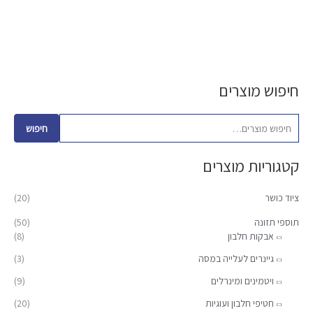
חיפוש מוצרים
ח
מ
מ
י
ח
ח
פ
י
י
חיפוש
ו
ר
ר
קטגוריות מוצרים
ש
מ
מ
ע
י
ק
ציוד כושר
(20)
ב
נ
ס
ו
תוספי תזונה
(50)
י
י
אבקות חלבון
(8)
ר
מ
מ
:
גיינרים לעלייה במסה
(3)
ל
ל
ויטמינים ומינרלים
(9)
י
י
חטיפי חלבון ועוגיות
(20)