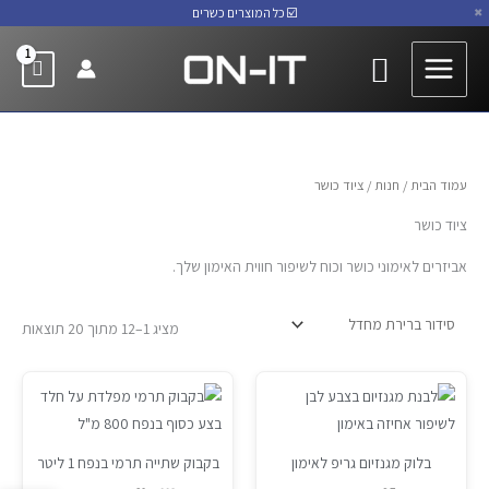
ילוג
☑️ כל המוצרים כשרים
✖
YouTube
Instagram
Facebook
תוכן
חיפוש
עמוד הבית
/
חנות
/ ציוד כושר
ציוד כושר
אביזרים לאימוני כושר וכוח לשיפור חווית האימון שלך.
מציג 1–12 מתוך 20 תוצאות
המחיר
המחיר
Sale!
המקורי
הנוכחי
היה:
הוא:
₪89.
₪119.
בלוק מגנזיום גריפ לאימון
בקבוק שתייה תרמי בנפח 1 ליטר