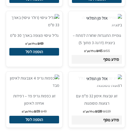
המחיר
המחיר
Sale!
המקורי
הנוכחי
אזל מן המלאי
היה:
הוא:
₪45.
₪55.
גומיית התנגדות שחורה למתח –
גליל עיסוי מצופה באורך 30 ס"מ
בינונית (דרגה 3 מתוך 5)
₪
69
כולל מע״מ
₪
45
₪
55
כולל מע״מ
הוספה לסל
מידע נוסף
המחיר
המחיר
המחיר
המחיר
Sale!
Sale!
המקורי
הנוכחי
המקורי
הנוכחי
אזל מן המלאי
היה:
הוא:
היה:
הוא:
₪39.
₪49.
₪189.
₪229.
זוג טבעות אימון 32 מ"מ עם
זוג כפפות גריפ פד – רפידות
רצועות מסומנות
אחיזה לאימון
₪
39
₪
49
₪
189
₪
229
כולל מע״מ
כולל מע״מ
הוספה לסל
מידע נוסף