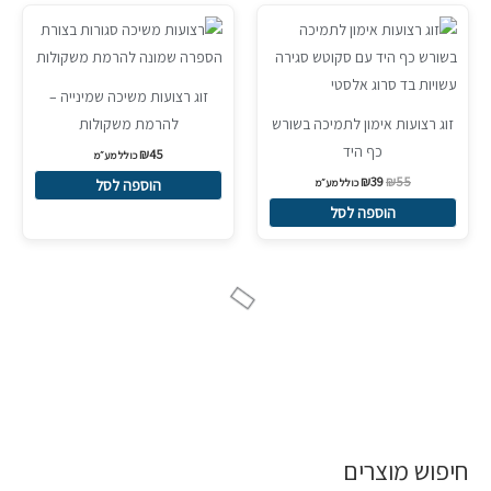
המחיר
המחיר
Sale!
המקורי
הנוכחי
היה:
הוא:
₪39.
₪55.
זוג רצועות משיכה שמינייה –
זוג רצועות אימון לתמיכה בשורש
להרמת משקולות
כף היד
₪
45
כולל מע״מ
₪
39
₪
55
כולל מע״מ
הוספה לסל
הוספה לסל
חיפוש מוצרים
ח
מ
מ