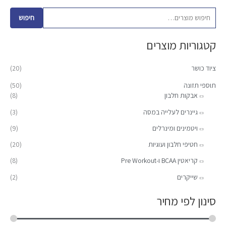
י
ח
ח
פ
י
י
חיפוש
ו
ר
ר
קטגוריות מוצרים
ש
מ
מ
ע
י
ק
ציוד כושר
(20)
ב
נ
ס
ו
תוספי תזונה
(50)
י
י
אבקות חלבון
(8)
ר
מ
מ
:
גיינרים לעלייה במסה
(3)
ל
ל
ויטמינים ומינרלים
(9)
י
י
חטיפי חלבון ועוגיות
(20)
קריאטין BCAA ו-Pre Workout
(8)
שייקרים
(2)
סינון לפי מחיר