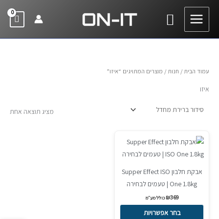
ילוג
חיפוש
תוכן
עמוד הבית
/
חנות
/ מוצרים המתויגים “איזו”
איזו
מציג תוצאה אחת
למוצר
זה
יש
אבקת חלבון Supper Effect ISO
מספר
One 1.8kg | טעמים לבחירה
סוגים.
₪
369
ניתן
כולל מע״מ
לבחור
בחר אפשרויות