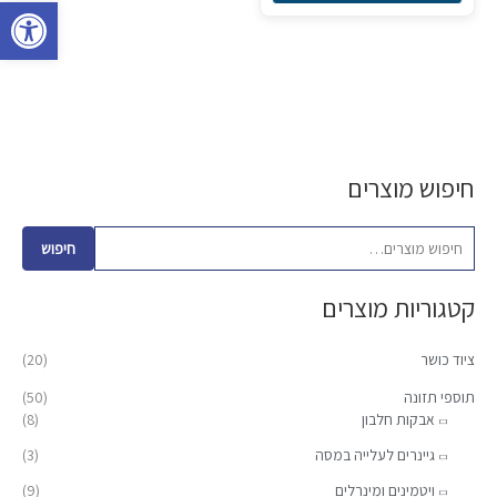
פתח סרגל 
את
האפשרויות
בעמוד
המוצר
חיפוש מוצרים
ח
מ
מ
י
ח
ח
פ
י
י
חיפוש
ו
ר
ר
קטגוריות מוצרים
ש
מ
מ
ע
י
ק
ציוד כושר
(20)
ב
נ
ס
ו
תוספי תזונה
(50)
י
י
אבקות חלבון
(8)
ר
מ
מ
:
גיינרים לעלייה במסה
(3)
ל
ל
ויטמינים ומינרלים
(9)
י
י