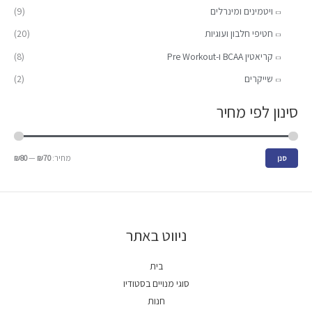
ויטמינים ומינרלים
(9)
י
י
חטיפי חלבון ועוגיות
(20)
קריאטין BCAA ו-Pre Workout
(8)
שייקרים
(2)
סינון לפי מחיר
מחיר:
₪70
—
₪80
סנן
ניווט באתר
בית
סוגי מנויים בסטודיו
חנות