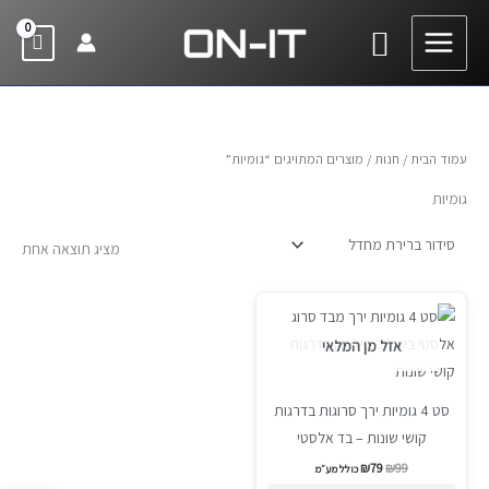
ילוג
חיפוש
תוכן
עמוד הבית
/
חנות
/ מוצרים המתויגים “גומיות”
גומיות
מציג תוצאה אחת
המחיר
המחיר
Sale!
המקורי
הנוכחי
היה:
הוא:
אזל מן המלאי
₪79.
₪99.
סט 4 גומיות ירך סרוגות בדרגות
קושי שונות – בד אלסטי
₪
79
₪
99
כולל מע״מ