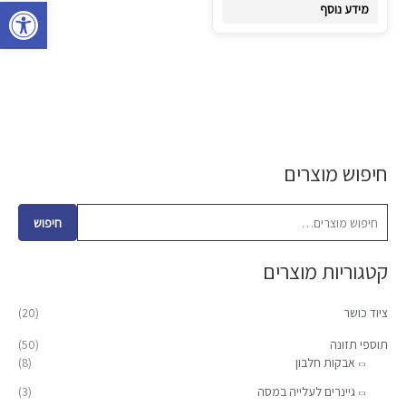
פתח סרגל 
מידע נוסף
חיפוש מוצרים
ח
מ
מ
י
ח
ח
פ
י
י
חיפוש
ו
ר
ר
קטגוריות מוצרים
ש
מ
מ
ע
י
ק
ציוד כושר
(20)
ב
נ
ס
ו
תוספי תזונה
(50)
י
י
אבקות חלבון
(8)
ר
מ
מ
:
גיינרים לעלייה במסה
(3)
ל
ל