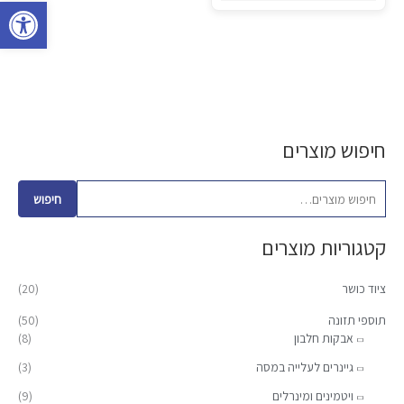
פתח סרגל 
את
האפשרויות
בעמוד
המוצר
חיפוש מוצרים
ח
מ
מ
י
ח
ח
פ
י
י
חיפוש
ו
ר
ר
קטגוריות מוצרים
ש
מ
מ
ע
י
ק
ציוד כושר
(20)
ב
נ
ס
ו
תוספי תזונה
(50)
י
י
אבקות חלבון
(8)
ר
מ
מ
:
גיינרים לעלייה במסה
(3)
ל
ל
ויטמינים ומינרלים
(9)
י
י