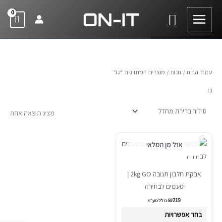
ילוג
חיפוש
תוכן
עמוד הבית
/
חנות
/ מוצרים המתויגים “גו”
גו
מציג תוצאה אחת
למוצר
אזל מן המלאי
זה
יש
אבקת חלבון תנובה 2kg GO |
מספר
טעמים לבחירה
סוגים.
₪
219
ניתן
כולל מע״מ
לבחור
בחר אפשרויות