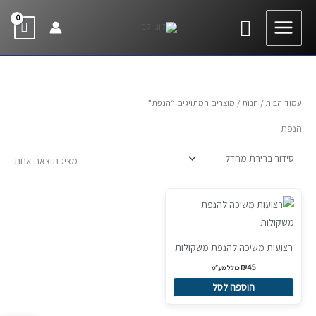
ילוג
חיפוש
תוכן
עמוד הבית
/
חנות
/ מוצרים המתויגים “הנפת”
הנפת
מציג תוצאה אחת
רצועות משיכה להנפת משקולות
₪
45
כולל מע״מ
הוספה לסל