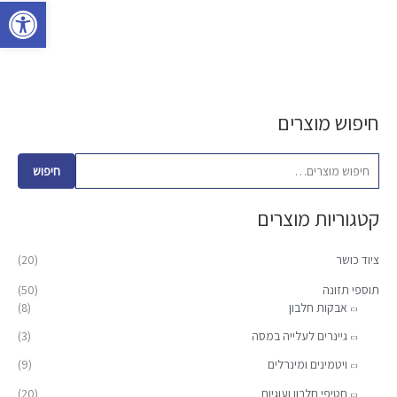
פתח סרגל 
חיפוש מוצרים
ח
מ
מ
י
ח
ח
פ
י
י
חיפוש
ו
ר
ר
קטגוריות מוצרים
ש
מ
מ
ע
י
ק
ציוד כושר
(20)
ב
נ
ס
ו
תוספי תזונה
(50)
י
י
אבקות חלבון
(8)
ר
מ
מ
:
גיינרים לעלייה במסה
(3)
ל
ל
ויטמינים ומינרלים
(9)
י
י
חטיפי חלבון ועוגיות
(20)