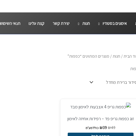
אימונים בסטודיו
חנות
יצירת קשר
קצת עלינו
תנאי השימוש
ד הבית
/
חנות
/ מוצרים המתויגים “כפפות”
ות
המחיר
המחיר
Sale!
המקורי
הנוכחי
היה:
הוא:
₪39.
₪49.
זוג כפפות גריפ פד – רפידות אחיזה לאימון
₪
39
₪
49
כולל מע״מ