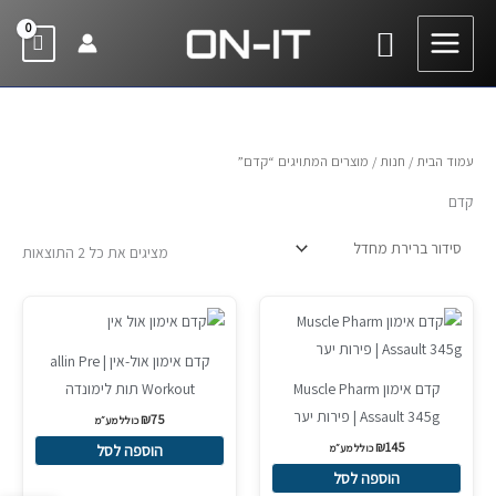
ילוג
חיפוש
תוכן
עמוד הבית
/
חנות
/ מוצרים המתויגים “קדם”
קדם
מציגים את כל ⁦2⁩ התוצאות
קדם אימון אול-אין | allin Pre
קדם אימון Muscle Pharm
Workout תות לימונדה
Assault 345g | פירות יער
₪
75
כולל מע״מ
₪
145
כולל מע״מ
הוספה לסל
הוספה לסל