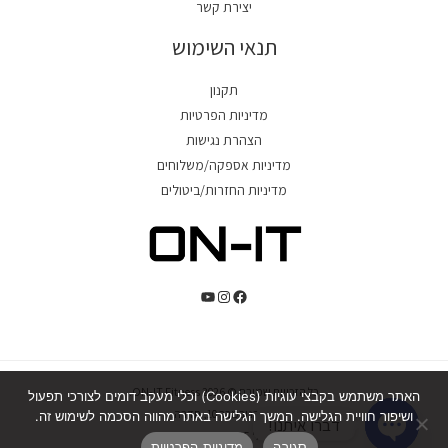
יצירת קשר
תנאי השימוש
תקנון
מדיניות הפרטיות
הצהרת נגישות
מדיניות אספקה/משלוחים
מדיניות החזרות/ביטולים
כל הזכויות שמורת © 2026 ON-IT Fitness.
האתר משתמש בקבצי עוגיות (Cookies) וכלי מעקב דומים לצורכי תפעול
כ"ט בנובמבר 10, חדרה.
ושיפור חוויית הגלישה. המשך הגלישה באתר מהווה הסכמה לשימוש זה.
דברו איתנו!
טל' 054-244-5425
סגירה
מדיניות הפרטיות