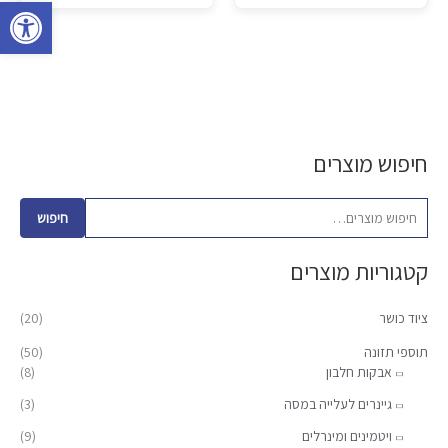
פתח סרגל 
חיפוש מוצרים
ח
מ
מ
י
ח
ח
פ
י
י
חיפוש
ו
ר
ר
קטגוריות מוצרים
ש
מ
מ
ע
י
ק
ציוד כושר
(20)
ב
נ
ס
ו
תוספי תזונה
(50)
י
י
אבקות חלבון
(8)
ר
מ
מ
:
גיינרים לעלייה במסה
(3)
ל
ל
ויטמינים ומינרלים
(9)
י
י