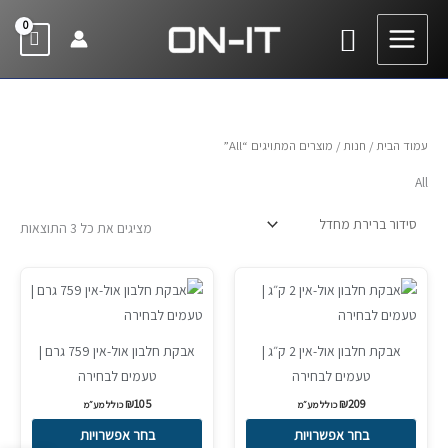
ילוג
חיפוש
תוכן
עמוד הבית
/
חנות
/ מוצרים המתויגים “All”
All
מציגים את כל ⁦3⁩ התוצאות
למוצר
למוצר
זה
זה
יש
יש
אבקת חלבון אול-אין 2 ק״ג |
אבקת חלבון אול-אין 759 גרם |
מספר
מספר
טעמים לבחירה
טעמים לבחירה
סוגים.
סוגים.
₪
105
₪
209
ניתן
ניתן
כולל מע״מ
כולל מע״מ
לבחור
לבחור
בחר אפשרויות
בחר אפשרויות