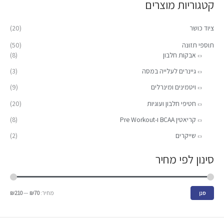
קטגוריות מוצרים
ש
מ
מ
ע
י
ק
ציוד כושר
(20)
ב
נ
ס
ו
תוספי תזונה
(50)
י
י
אבקות חלבון
(8)
ר
מ
מ
:
גיינרים לעלייה במסה
(3)
ל
ל
ויטמינים ומינרלים
(9)
י
י
חטיפי חלבון ועוגיות
(20)
קריאטין BCAA ו-Pre Workout
(8)
שייקרים
(2)
סינון לפי מחיר
מחיר:
₪70
—
₪210
סנן