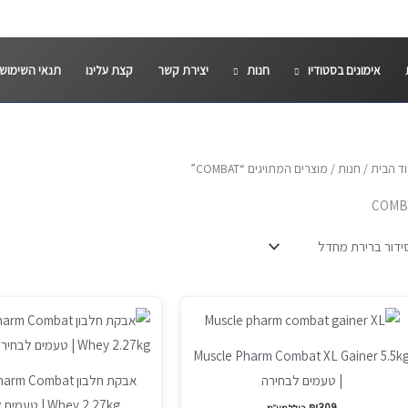
אימונים בסטודיו
חנות
יצירת קשר
קצת עלינו
תנאי השימוש
ד הבית
/
חנות
/ מוצרים המתויגים “COMBAT”
COMB
מוצר
למוצר
ה
זה
Muscle Pharm Combat XL Gainer 5.5k
ש
יש
| טעמים לבחירה
אבקת חלבון  Combat
ספר
מספר
Whey 2.27kg | טעמים לבחירה
וגים.
סוגים.
₪
309
כולל מע״מ