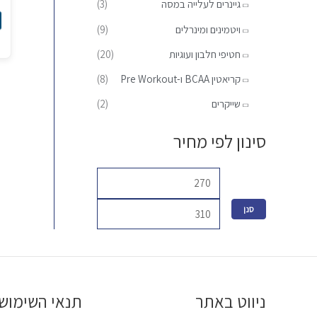
גיינרים לעלייה במסה
(3)
:
ל
ל
נ
ויטמינים ומינרלים
(9)
י
י
ל
חטיפי חלבון ועוגיות
(20)
א
ה
קריאטין BCAA ו-Pre Workout
(8)
ב
שייקרים
(2)
ה
סינון לפי מחיר
סנן
ניווט באתר
תנאי השימוש