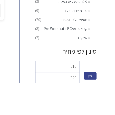
גיינרים לעלייה במסה
(3)
:
ל
ל
נ
ויטמינים ומינרלים
(9)
י
י
ל
חטיפי חלבון ועוגיות
(20)
א
ה
קריאטין BCAA ו-Pre Workout
(8)
ב
שייקרים
(2)
ה
סינון לפי מחיר
סנן