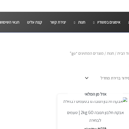
אימונים בסטודיו
חנות
יצירת קשר
קצת עלינו
תנאי השימוש
ד הבית
/
חנות
/ מוצרים המתויגים “go”
אזל מן המלאי
מוצר
ה
אבקת חלבון תנובה 2kg GO | טעמים
ש
לבחירה
ספר
וגים.
₪
219
כולל מע״מ