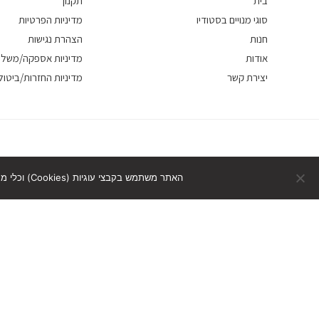
בית
תקנון
סוגי מנויים בסטודיו
מדיניות הפרטיות
חנות
הצהרת נגישות
אודות
מדיניות אספקה/משלו
יצירת קשר
מדיניות החזרות/ביטול
האתר משתמש בקבצי עוגיות (Cookies) וכלי מעקב דומים לצורכי תפעול ושיפור חוויית הגלישה. המשך הגלישה באתר מהווה הסכמה לשימוש זה.
דילוג לתוכן
תח
רגל
כלי נגישות
גישות
הגדל טקסט
הקטן טקסט