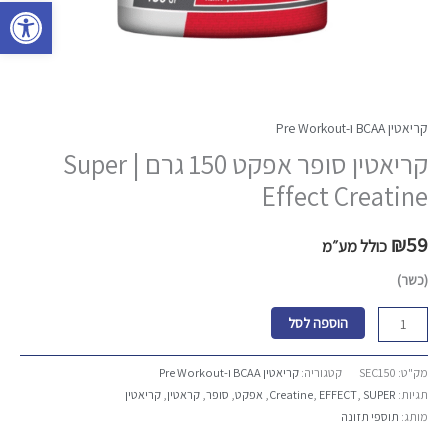
פתח סרגל 
קריאטין BCAA ו-Pre Workout
קריאטין סופר אפקט 150 גרם | Super
Effect Creatine
₪
59
כולל מע״מ
(כשר)
הוספה לסל
מק"ט:
SEC150
קטגוריה:
קריאטין BCAA ו-Pre Workout
תגיות:
SUPER
,
EFFECT
,
Creatine
,
אפקט
,
סופר
,
קראטין
,
קריאטין
מותג:
תוספי תזונה