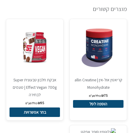
מוצרים קשורים
למוצר
זה
יש
מספר
סוגים.
ניתן
לבחור
את
קריאטין אול-אין | allin Creatine
אבקת חלבון טבעונית Super
האפשרויות
Monohydrate
Effect Vegan 700g | טעמים
בעמוד
לבחירה
₪
75
כולל מע״מ
המוצר
₪
95
כולל מע״מ
הוספה לסל
בחר אפשרויות