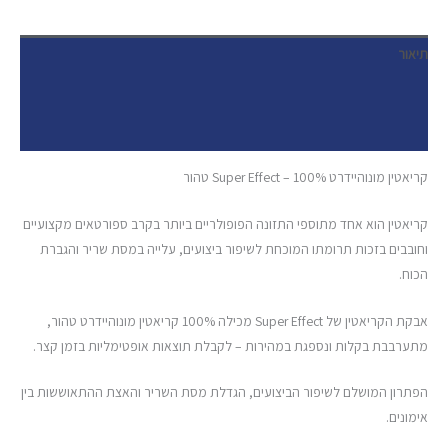
תיאור
מידע נוסף
חוות דעת (0)
קריאטין מונוהיידרט Super Effect – 100% טהור
קריאטין הוא אחד מתוספי התזונה הפופולריים ביותר בקרב ספורטאים מקצועיים
וחובבים בזכות תרומתו המוכחת לשיפור ביצועים, עלייה במסת שריר והגברת
הכוח.
אבקת הקריאטין של Super Effect מכילה 100% קריאטין מונוהיידרט טהור,
מתערבבת בקלות ונספגת במהירות – לקבלת תוצאות אופטימליות בזמן קצר.
הפתרון המושלם לשיפור הביצועים, הגדלת מסת השריר והאצת ההתאוששות בין
אימונים.