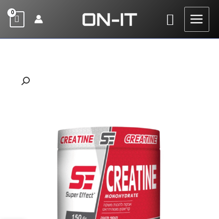
ילוג
חיפוש
תוכן
כמות
של
קריאטין
סופר
אפקט
150
גרם
|
Super
Effect
Creatine