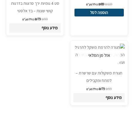
סט 4 גומיות ירך סרוגות בדרגות
₪
89
₪
119
כולל מע״מ
קושי שונות – בד אלסטי
הוספה לסל
₪
79
₪
99
כולל מע״מ
מידע נוסף
המחיר
המחיר
Sale!
המקורי
הנוכחי
היה:
הוא:
אזל מן המלאי
₪79.
₪99.
חגורת משקולות עם שרשרת –
למתח ומקבילים
₪
79
₪
99
כולל מע״מ
מידע נוסף