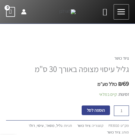
ילוג
חיפוש
תוכן
כמות
של
ציוד כושר
גליל
עיסוי
גליל עיסוי מצופה באורך 30 ס"מ
מצופה
באורך
₪
69
כולל מע״מ
30
זמינות:
קיים במלאי
ס"מ
הוספה לסל
מק"ט:
FR3010
קטגוריה:
ציוד כושר
תגיות:
גליל
,
מסאז׳
,
עיסוי
,
רולר
מותג:
ציוד כושר