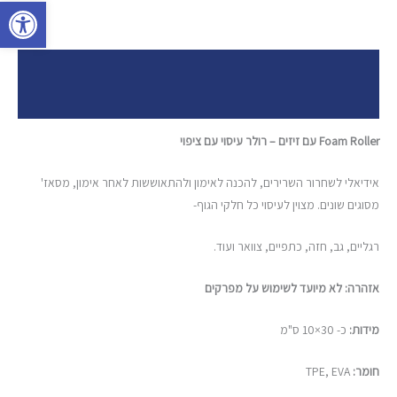
פתח סרגל 
תיאור
חוות דעת (0)
Foam Roller עם זיזים – רולר עיסוי עם ציפוי
אידיאלי לשחרור השרירים, להכנה לאימון ולהתאוששות לאחר אימון, מסאז'
מסוגים שונים. מצוין לעיסוי כל חלקי הגוף-
רגליים, גב, חזה, כתפיים, צוואר ועוד.
אזהרה: לא
מיועד לשימוש על מפרקים
מידות:
כ- 30×10 ס"מ
חומר:
TPE, EVA