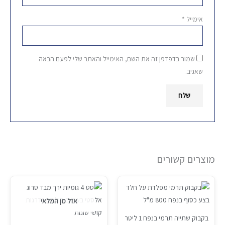
אימייל
*
שמור בדפדפן זה את השם, האימייל והאתר שלי לפעם הבאה
שאגיב.
מוצרים קשורים
המחיר
המחיר
המחיר
המחיר
Sale!
Sale!
המקורי
הנוכחי
המקורי
הנוכחי
היה:
הוא:
היה:
הוא:
אזל מן המלאי
₪79.
₪99.
₪89.
₪119.
בקבוק שתייה תרמי בנפח 1 ליטר