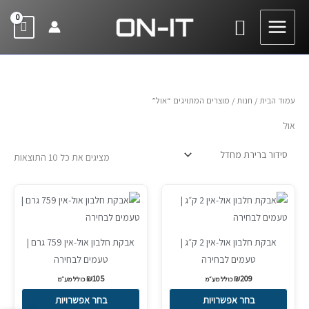
ילוג
חיפוש
תוכן
עמוד הבית
/
חנות
/ מוצרים המתויגים “אול”
אול
מציגים את כל ⁦10⁩ התוצאות
למוצר
למוצר
זה
זה
יש
יש
אבקת חלבון אול-אין 2 ק״ג |
אבקת חלבון אול-אין 759 גרם |
מספר
מספר
טעמים לבחירה
טעמים לבחירה
סוגים.
סוגים.
₪
105
₪
209
ניתן
ניתן
כולל מע״מ
כולל מע״מ
לבחור
לבחור
בחר אפשרויות
בחר אפשרויות