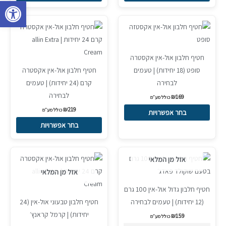
פתח סרגל 
את
את
האפשרויות
האפשרויות
למוצר
למוצר
בעמוד
בעמוד
זה
זה
המוצר
המוצר
יש
יש
חטיף חלבון אול-אין אקסטרה
מספר
מספר
סופט (18 יחידות) | טעמים
חטיף חלבון אול-אין אקסטרה
סוגים.
סוגים.
לבחירה
קרם (24 יחידות) | טעמים
ניתן
ניתן
לבחירה
₪
169
לבחור
לבחור
כולל מע״מ
₪
219
את
את
כולל מע״מ
בחר אפשרויות
האפשרויות
האפשרויות
בחר אפשרויות
בעמוד
בעמוד
המוצר
המוצר
למוצר
אזל מן המלאי
זה
אזל מן המלאי
יש
חטיף חלבון גדול אול-אין 100 גרם
מספר
(12 יחידות) | טעמים לבחירה
חטיף חלבון טבעוני אול-אין (24
סוגים.
יחידות) | קרמל קראנץ׳
₪
159
ניתן
כולל מע״מ