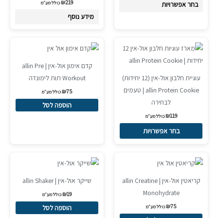
₪
219
לבחור
כולל מע״מ
בחר אפשרויות
את
מידע נוסף
האפשרויות
בעמוד
למוצר
המוצר
זה
קדם אימון אול-אין | allin Pre
יש
עוגיית חלבון אול-אין (12 יחידות)
Workout תות לימונדה
מספר
allin Protein Cookie | טעמים
₪
75
סוגים.
כולל מע״מ
לבחירה
ניתן
הוספה לסל
₪
119
לבחור
כולל מע״מ
את
בחר אפשרויות
האפשרויות
בעמוד
המוצר
קריאטין אול-אין | allin Creatine
שייקר אול-אין | allin Shaker
Monohydrate
₪
19
כולל מע״מ
₪
75
כולל מע״מ
הוספה לסל