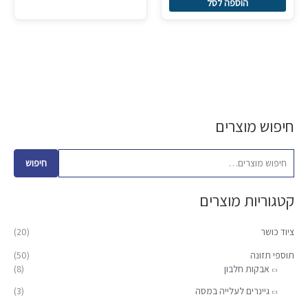
הוספה לסל
חיפוש מוצרים
ח
מ
מ
י
ח
ח
פ
י
י
חיפוש
ו
ר
ר
קטגוריות מוצרים
ש
מ
מ
ע
י
ק
ציוד כושר
(20)
ב
נ
ס
ו
תוספי תזונה
(50)
י
י
אבקות חלבון
(8)
ר
מ
מ
:
גיינרים לעלייה במסה
(3)
ל
ל