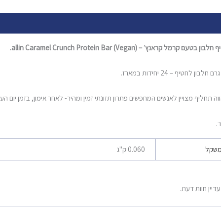
ור
מידע נוסף
חוות דעת (0)
 חלבון בטעם קרמל קראנץ׳ – allin
Caramel Crunch Protein Bar (Vegan).
וה תחליף מצויין לאנשים המחפשים פתרון תזונתי זמין ומהיר- לאחר אימון, בזמן יום הע
.
שקל
0.060 ק"ג
עדיין חוות דעת.