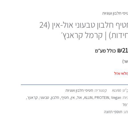
פי חלבון ועוגיות
חטיף חלבון טבעוני אול-אין (24
חידות) | קרמל קראנץ׳
₪
2
כולל מע״מ
שר)
לאי אזל
"ט:
ALV60
קטגוריה:
חטיפי חלבון ועוגיות
יות:
Vegan
,
PROTEIN
,
ALLIN
,
אול
,
אין
,
חטיף
,
חלבון
,
טבעוני
,
קראנץ׳
,
מל
תג:
תוספי תזונה