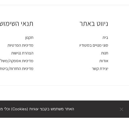
ניווט באתר
תנאי השימוש
בית
תקנון
סוגי מנויים בסטודיו
מדיניות הפרטיות
חנות
הצהרת נגישות
אודות
מדיניות אספקה/משלו
יצירת קשר
מדיניות החזרות/ביטול
האתר משתמש בקבצי עוגיות (Cookies) וכלי מעקב דומים לצורכי תפעול ושיפור חוויית הגלישה. המשך הגלישה באתר מהווה הסכמה לשימוש זה.
דילוג לתוכן