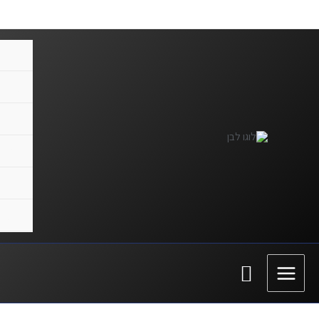
ילוג
תוכן
בית
אימונ
חנות
יצירת
קצת ע
תנאי 
חיפוש