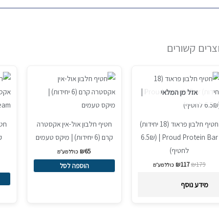
צרים קשורים
המחיר
המחיר
למוצ
Sale!
המקורי
הנוכחי
זה
היה:
הוא:
אזל מן המלאי
₪117.
₪179.
יש
מספ
חטיף חלבון פראוד (18 יחידות)
חטיף חלבון אול-אין אקסטרה
חטי
סוגים
Proud Protein Bar | (6.5₪
קרם (6 יחידות) | מיקס טעמים
ניתן
לחטיף)
לבחו
₪
65
כולל מע״מ
את
₪
117
₪
179
הוספה לסל
כולל מע״מ
האפש
מידע נוסף
בעמו
המוצ