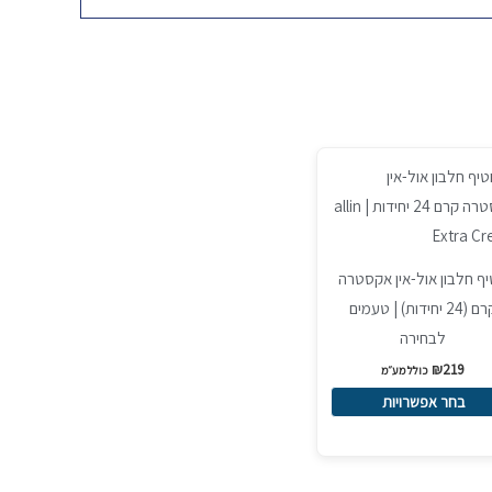
ר
ר
ף חלבון אול-אין אקסטרה
.
קרם (24 יחידות) | טעמים
לבחירה
ר
₪
219
כולל מע״מ
רויות
בחר אפשרויות
ד
ר