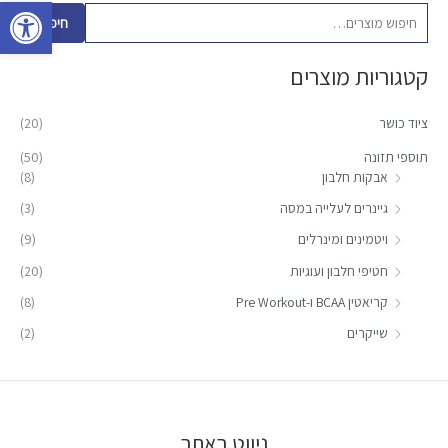
פתח סרגל 
פ
חיפוש
ו
קטגוריות מוצרים
ש
ע
ציוד כושר
(20)
ב
ו
תוספי תזונה
(50)
אבקות חלבון
(8)
ר
:
גיינרים לעלייה במסה
(3)
ויטמינים ומינרלים
(9)
חטיפי חלבון ועוגיות
(20)
קריאטין BCAA ו-Pre Workout
(8)
שייקרים
(2)
ניווט באתר