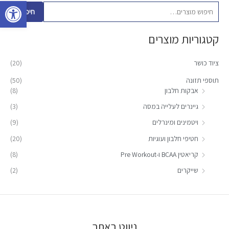
פתח סרגל 
פ
חיפוש
ו
קטגוריות מוצרים
ש
ע
ציוד כושר
(20)
ב
ו
תוספי תזונה
(50)
אבקות חלבון
(8)
ר
:
גיינרים לעלייה במסה
(3)
ויטמינים ומינרלים
(9)
חטיפי חלבון ועוגיות
(20)
קריאטין BCAA ו-Pre Workout
(8)
שייקרים
(2)
ניווט באתר