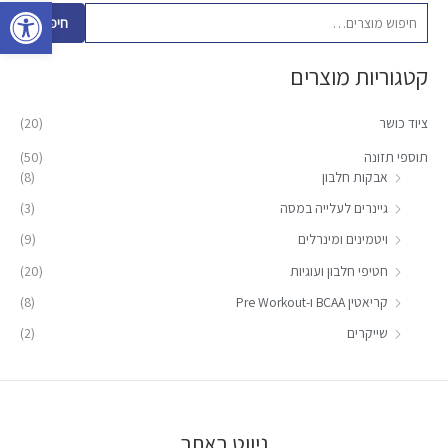
פתח סרגל 
פ
חיפוש
ו
קטגוריות מוצרים
ש
ע
ציוד כושר
(20)
ב
ו
תוספי תזונה
(50)
אבקות חלבון
(8)
ר
:
גיינרים לעלייה במסה
(3)
ויטמינים ומינרלים
(9)
חטיפי חלבון ועוגיות
(20)
קריאטין BCAA ו-Pre Workout
(8)
שייקרים
(2)
ניווט באתר