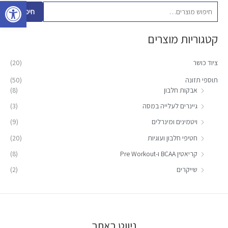
פתח סרגל 
פ
חיפוש
ו
קטגוריות מוצרים
ש
ע
ציוד כושר
(20)
ב
ו
תוספי תזונה
(50)
אבקות חלבון
(8)
ר
:
גיינרים לעלייה במסה
(3)
ויטמינים ומינרלים
(9)
חטיפי חלבון ועוגיות
(20)
קריאטין BCAA ו-Pre Workout
(8)
שייקרים
(2)
ניווט באתר