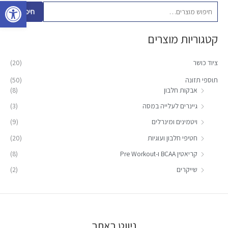
פתח סרגל 
פ
חיפוש
ו
קטגוריות מוצרים
ש
ע
ציוד כושר
(20)
ב
ו
תוספי תזונה
(50)
אבקות חלבון
(8)
ר
:
גיינרים לעלייה במסה
(3)
ויטמינים ומינרלים
(9)
חטיפי חלבון ועוגיות
(20)
קריאטין BCAA ו-Pre Workout
(8)
שייקרים
(2)
ניווט באתר