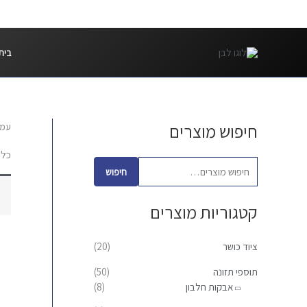
ילוג
תוכן
בית
חיפוש מוצרים
עמו
ח
י
כלו
פ
חיפוש
ו
קטגוריות מוצרים
ש
ע
ציוד כושר
(20)
ב
ו
תוספי תזונה
(50)
אבקות חלבון
(8)
ר