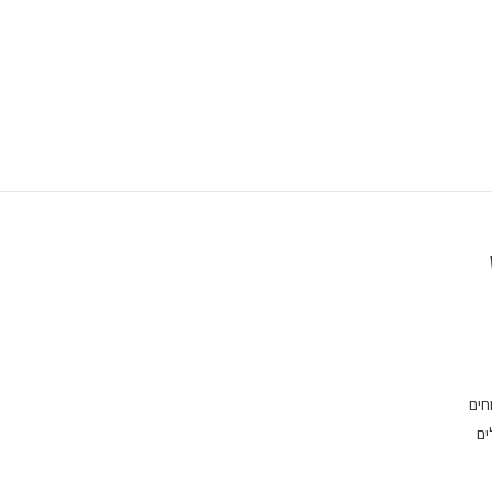
חים
ים