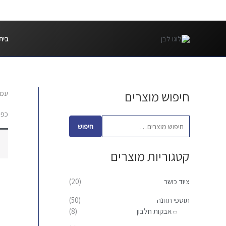
ילוג
תוכן
בית
חיפוש מוצרים
עמו
ח
י
כפפ
פ
חיפוש
ו
קטגוריות מוצרים
ש
ע
ציוד כושר
(20)
ב
ו
תוספי תזונה
(50)
אבקות חלבון
(8)
ר