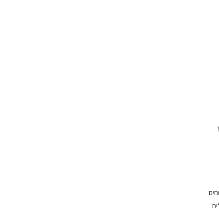
חים
ים