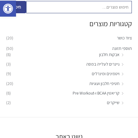
פתח סרגל 
פ
חיפוש
ו
קטגוריות מוצרים
ש
ע
ציוד כושר
(20)
ב
ו
תוספי תזונה
(50)
אבקות חלבון
(8)
ר
:
גיינרים לעלייה במסה
(3)
ויטמינים ומינרלים
(9)
חטיפי חלבון ועוגיות
(20)
קריאטין BCAA ו-Pre Workout
(8)
שייקרים
(2)
ניווט באתר