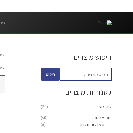
ילוג
תוכן
בית
חיפוש מוצרים
עמו
ח
י
פאץ
פ
חיפוש
ו
קטגוריות מוצרים
ש
ע
ציוד כושר
(20)
ב
ו
תוספי תזונה
(50)
אבקות חלבון
(8)
ר