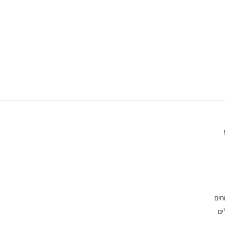
חים
ים