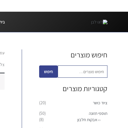
ילוג
תוכן
בית
חיפוש מוצרים
עמו
ח
י
צלח
פ
חיפוש
ו
קטגוריות מוצרים
ש
ע
ציוד כושר
(20)
ב
ו
תוספי תזונה
(50)
אבקות חלבון
(8)
ר