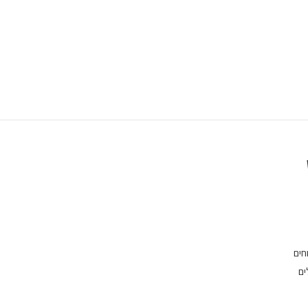
חים
ים