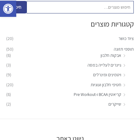
פתח סרגל 
פ
חיפוש
ו
קטגוריות מוצרים
ש
ע
ציוד כושר
(20)
ב
ו
תוספי תזונה
(50)
אבקות חלבון
(8)
ר
:
גיינרים לעלייה במסה
(3)
ויטמינים ומינרלים
(9)
חטיפי חלבון ועוגיות
(20)
קריאטין BCAA ו-Pre Workout
(8)
שייקרים
(2)
ניווט באתר