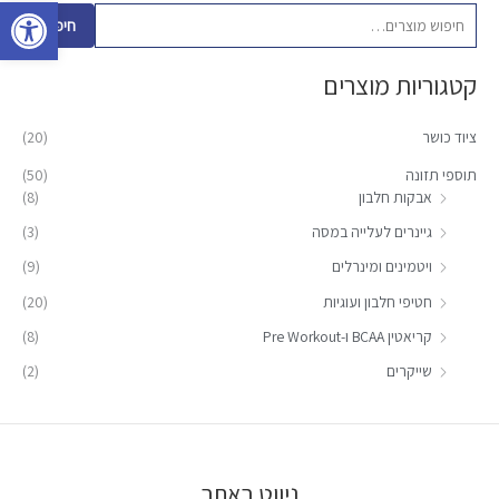
פתח סרגל 
פ
חיפוש
ו
קטגוריות מוצרים
ש
ע
ציוד כושר
(20)
ב
ו
תוספי תזונה
(50)
אבקות חלבון
(8)
ר
:
גיינרים לעלייה במסה
(3)
ויטמינים ומינרלים
(9)
חטיפי חלבון ועוגיות
(20)
קריאטין BCAA ו-Pre Workout
(8)
שייקרים
(2)
ניווט באתר