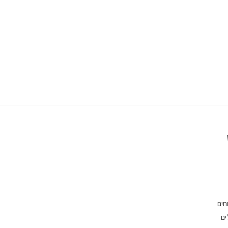
חים
ים