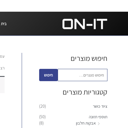
ילוג
תוכן
בית
חיפוש מוצרים
עמו
ח
י
רצו
פ
חיפוש
ו
קטגוריות מוצרים
ש
ע
ציוד כושר
(20)
ב
ו
תוספי תזונה
(50)
אבקות חלבון
(8)
ר