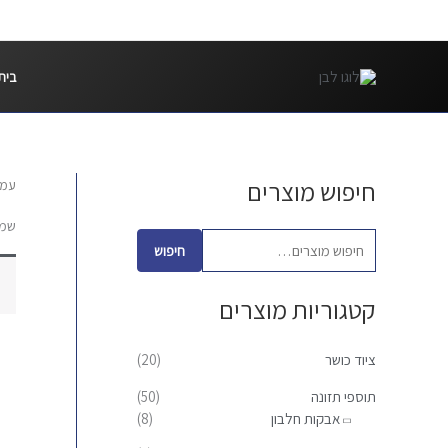
ילוג
תוכן
בית
חיפוש מוצרים
עמו
ח
י
שמ
פ
חיפוש
ו
קטגוריות מוצרים
ש
ע
ציוד כושר
(20)
ב
ו
תוספי תזונה
(50)
אבקות חלבון
(8)
ר