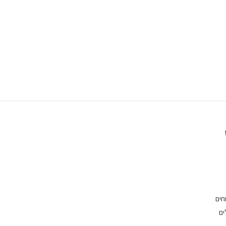
חים
ים