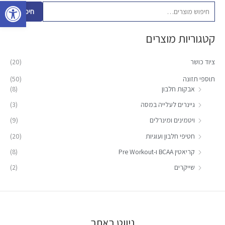
פתח סרגל 
פ
חיפוש
ו
קטגוריות מוצרים
ש
ע
ציוד כושר
(20)
ב
ו
תוספי תזונה
(50)
אבקות חלבון
(8)
ר
:
גיינרים לעלייה במסה
(3)
ויטמינים ומינרלים
(9)
חטיפי חלבון ועוגיות
(20)
קריאטין BCAA ו-Pre Workout
(8)
שייקרים
(2)
ניווט באתר