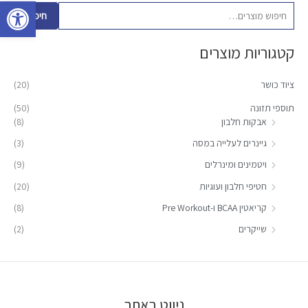
פתח סרגל 
פ
חיפוש
ו
קטגוריות מוצרים
ש
ע
ציוד כושר
(20)
ב
ו
תוספי תזונה
(50)
אבקות חלבון
(8)
ר
:
גיינרים לעלייה במסה
(3)
ויטמינים ומינרלים
(9)
חטיפי חלבון ועוגיות
(20)
קריאטין BCAA ו-Pre Workout
(8)
שייקרים
(2)
ניווט באתר