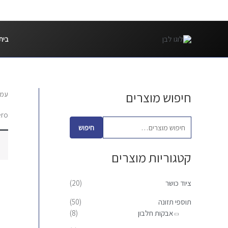
ילוג
תוכן
בית
חיפוש מוצרים
עמו
ח
י
ero
פ
חיפוש
ו
קטגוריות מוצרים
ש
ע
ציוד כושר
(20)
ב
ו
תוספי תזונה
(50)
אבקות חלבון
(8)
ר