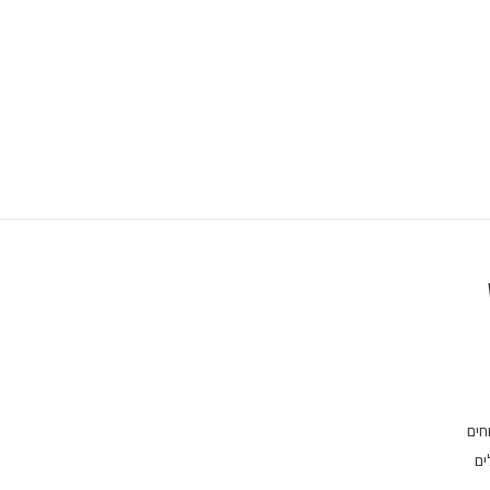
חים
ים