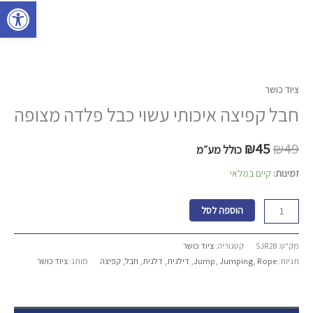
פתח סרגל 
ציוד כושר
חבל קפיצה איכותי עשוי כבל פלדה מצופה
₪
45
₪
49
כולל מע״מ
זמינות:
קיים במלאי
הוספה לסל
מק"ט:
SJR28
קטגוריה:
ציוד כושר
תגיות:
Rope
,
Jumping
,
Jump
,
דילגית
,
דלגית
,
חבל
,
קפיצה
מותג:
ציוד כושר